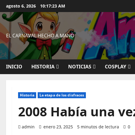
Saltar
agosto 6, 2026
10:17:24 AM
al
contenido
EL CARNAVAL HECHO A MANO
INICIO
HISTORIA
NOTICIAS
COSPLAY
Historia
La etapa de los disfraces
2008 Había una vez
admin
enero 23, 2025
5 minutos de lectura
0