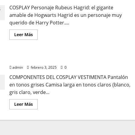
COSPLAY Personaje Rubeus Hagrid: el gigante
amable de Hogwarts Hagrid es un personaje muy
querido de Harry Potter....
Leer
Leer Más
más
acerca
de
HAGRID
LEGOLAS
admin
febrero 3, 2025
0
COMPONENTES DEL COSPLAY VESTIMENTA Pantalón
en tonos grises Camisa larga en tonos claros (blanco,
gris claro, verde...
Leer
Leer Más
más
acerca
de
LEGOLAS